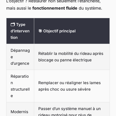
L’objectif ? Restaurer non seulement l’étanchéité,
mais aussi le
fonctionnement fluide
du système.
🗂️ Type
d’interven
🎯 Objectif principal
tion
Dépannag
Rétablir la mobilité du rideau après
e
blocage ou panne électrique
d’urgence
Réparatio
n
Remplacer ou réaligner les lames
structurell
après choc ou usure sévère
e
Passer d’un système manuel à un
Modernis
rideau motorisé pour plus de