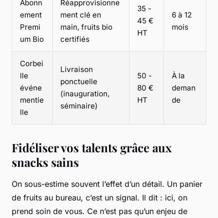
Abonn
Réapprovisionne
35 -
ement
ment clé en
6 à 12
45 €
Premi
main, fruits bio
mois
HT
um Bio
certifiés
Corbei
Livraison
lle
50 -
À la
ponctuelle
événe
80 €
deman
(inauguration,
mentie
HT
de
séminaire)
lle
Fidéliser vos talents grâce aux
snacks sains
On sous-estime souvent l’effet d’un détail. Un panier
de fruits au bureau, c’est un signal. Il dit : ici, on
prend soin de vous. Ce n’est pas qu’un enjeu de