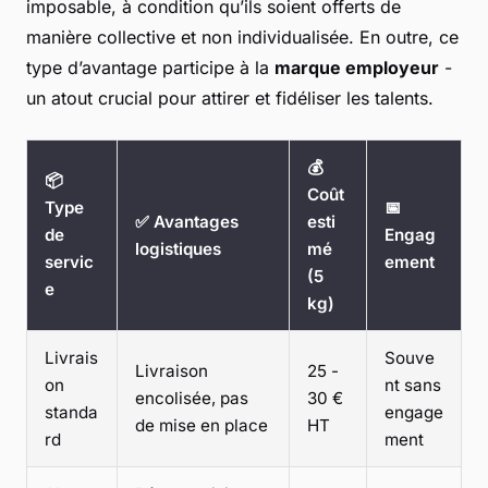
imposable, à condition qu’ils soient offerts de
manière collective et non individualisée. En outre, ce
type d’avantage participe à la
marque employeur
-
un atout crucial pour attirer et fidéliser les talents.
💰
📦
Coût
Type
📅
✅ Avantages
esti
de
Engag
logistiques
mé
servic
ement
(5
e
kg)
Livrais
Souve
Livraison
25 -
on
nt sans
encolisée, pas
30 €
standa
engage
de mise en place
HT
rd
ment