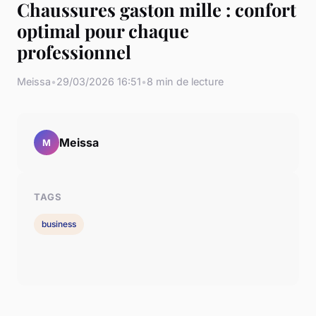
Chaussures gaston mille : confort
optimal pour chaque
professionnel
Meissa
•
29/03/2026 16:51
•
8 min de lecture
Meissa
M
TAGS
business