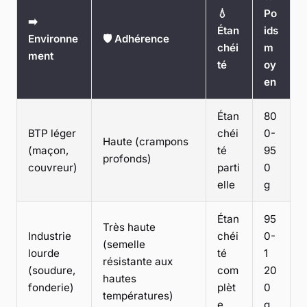
💧
Po
➡️
Étan
ids
Environne
🛡️ Adhérence
chéi
m
ment
té
oy
en
Étan
80
BTP léger
chéi
0-
Haute (crampons
(maçon,
té
95
profonds)
couvreur)
parti
0
elle
g
Étan
95
Très haute
Industrie
chéi
0-
(semelle
lourde
té
1
résistante aux
(soudure,
com
20
hautes
fonderie)
plèt
0
températures)
e
g