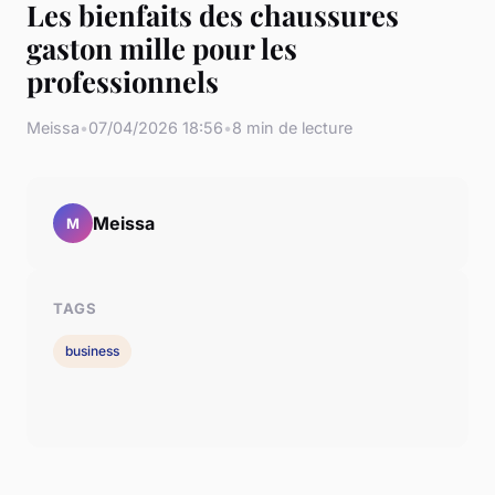
Les bienfaits des chaussures
gaston mille pour les
professionnels
Meissa
•
07/04/2026 18:56
•
8 min de lecture
Meissa
M
TAGS
business