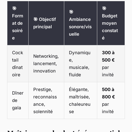
🎯
🎯
🎯
Form
Budget
🎯 Objectif
Ambiance
at de
moyen
principal
sonore/vis
soiré
constat
uelle
e
é
Cock
Dynamiqu
300 à
Networking,
tail
e,
500 €
lancement,
dînat
musicale,
par
innovation
oire
fluide
invité
Prestige,
Élégante,
500 à
Dîner
reconnaiss
maîtrisée,
800 €
de
ance,
chaleureu
par
gala
solennité
se
invité