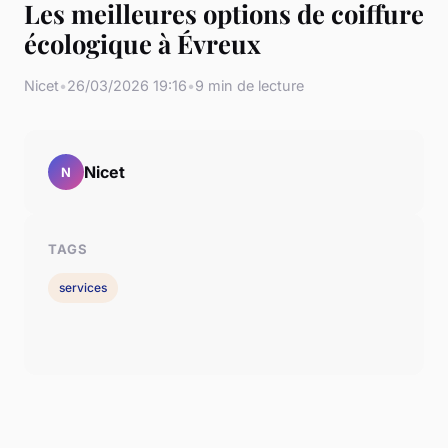
Les meilleures options de coiffure
écologique à Évreux
Nicet
•
26/03/2026 19:16
•
9 min de lecture
Nicet
N
TAGS
services