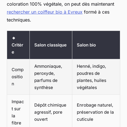
coloration 100% végétale, on peut dès maintenant
rechercher un coiffeur bio à Evreux
formé à ces
techniques.
🔹
Critèr
Salon classique
Salon bio
e
Ammoniaque,
Henné, indigo,
Comp
peroxyde,
poudres de
ositio
parfums de
plantes, huiles
n
synthèse
végétales
Impac
Dépôt chimique
Enrobage naturel,
t sur
agressif, pore
préservation de la
la
ouvert
cuticule
fibre