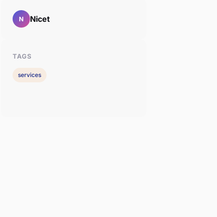
Nicet
N
TAGS
services