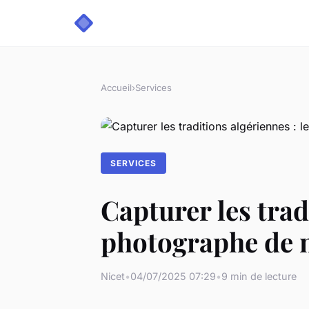
Accueil
›
Services
SERVICES
Capturer les trad
photographe de 
Nicet
•
04/07/2025 07:29
•
9 min de lecture