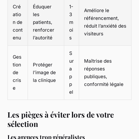
Cré
Éduquer
1-
Améliore le
atio
les
3
référencement,
n de
patients,
m
réduit l’anxiété des
cont
renforcer
oi
visiteurs
enu
l’autorité
s
S
Ges
ur
Maîtrise des
tion
Protéger
a
réponses
de
l’image de
p
publiques,
cris
la clinique
p
conformité légale
e
el
Les pièges à éviter lors de votre
sélection
Les agences trop généralistes