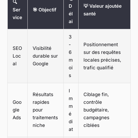
🔍
D
💡 Valeur ajoutée
Ser
🎯 Objectif
él
santé
vice
ai
3
-
Positionnement
SEO
Visibilité
6
sur des requêtes
Loc
durable sur
m
locales précises,
al
Google
oi
trafic qualifié
s
I
Résultats
Ciblage fin,
m
Goo
rapides
contrôle
m
gle
pour
budgétaire,
é
Ads
traitements
campagnes
di
niche
ciblées
at