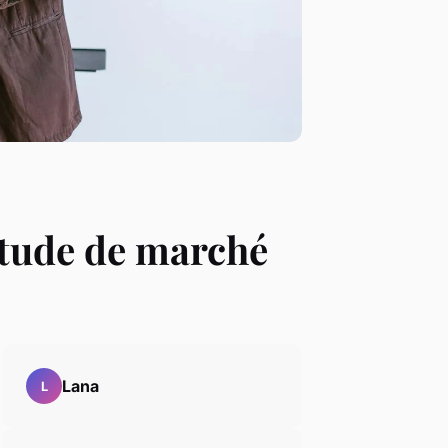
'étude de marché
Lana
L