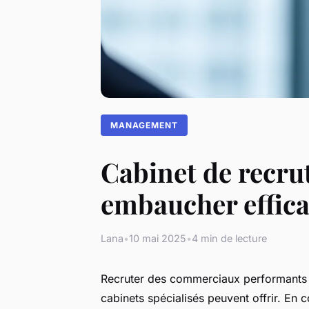
MANAGEMENT
Cabinet de recru
embaucher effic
Lana
•
10 mai 2025
•
4 min de lecture
Recruter des commerciaux performants 
cabinets spécialisés peuvent offrir. E