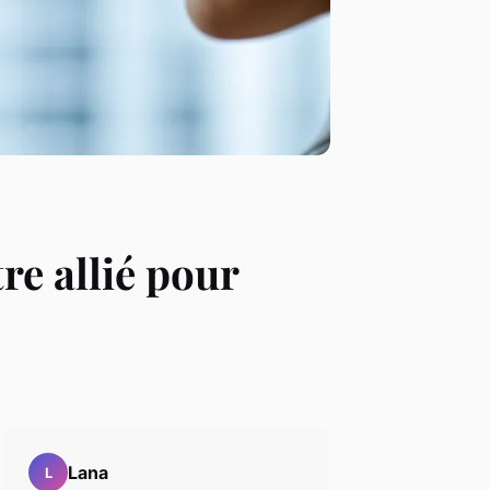
e allié pour
Lana
L